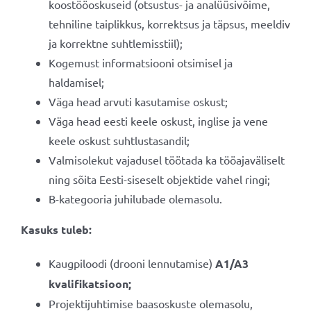
koostööoskuseid (otsustus- ja analüüsivõime,
tehniline taiplikkus, korrektsus ja täpsus, meeldiv
ja korrektne suhtlemisstiil);
Kogemust informatsiooni otsimisel ja
haldamisel;
Väga head arvuti kasutamise oskust;
Väga head eesti keele oskust, inglise ja vene
keele oskust suhtlustasandil;
Valmisolekut vajadusel töötada ka tööajaväliselt
ning sõita Eesti-siseselt objektide vahel ringi;
B-kategooria juhilubade olemasolu.
Kasuks tuleb:
Kaugpiloodi (drooni lennutamise)
A1/A3
kvalifikatsioon;
Projektijuhtimise baasoskuste olemasolu,