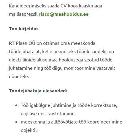
Kandideerimiseks saada CV koos kaaskirjaga
mailiaadressil
risto@maahooldus.ee
Töö kirjeldus
RT Plaan OÜ on otsimas oma meeskonda
töödejuhatajat, kelle peamiseks tööülesandeks on
elektriliinide aluse maa hooldusega seotud tööde
juhatamine ning töökäigu monitoorimine vastavalt
nõuetele.
Töödejuhataja ülesanded:
Töö igakülgne juhtimine ja tööde korrektsuse,
õigsuse eest vastutamine;
meeskonna ja alltöövõtjate töö koordineerimine
objektil;