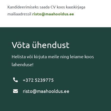
Kandideerimiseks saada CV koos kaaskirjaga
mailiaadressil
risto@maahooldus.ee
Võta ühendust
Helista või kirjuta meile ning leiame koos
lahenduse!
+372 5239775
risto@maahooldus.ee