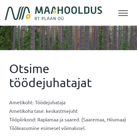
Skip
to
content
Otsime
töödejuhatajat
Ametikoht: Töödejuhataja
Ametikoha tase: keskastmejuht
Tööpiirkond: Raplamaa ja saared. (Saaremaa, Hiiumaa)
Tööleasumine esimesel võimalusel.