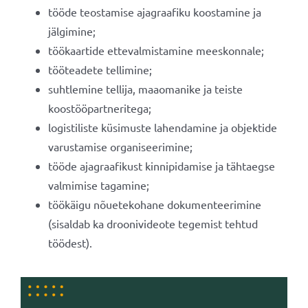
tööde teostamise ajagraafiku koostamine ja
jälgimine;
töökaartide ettevalmistamine meeskonnale;
tööteadete tellimine;
suhtlemine tellija, maaomanike ja teiste
koostööpartneritega;
logistiliste küsimuste lahendamine ja objektide
varustamise organiseerimine;
tööde ajagraafikust kinnipidamise ja tähtaegse
valmimise tagamine;
töökäigu nõuetekohane dokumenteerimine
(sisaldab ka droonivideote tegemist tehtud
töödest).