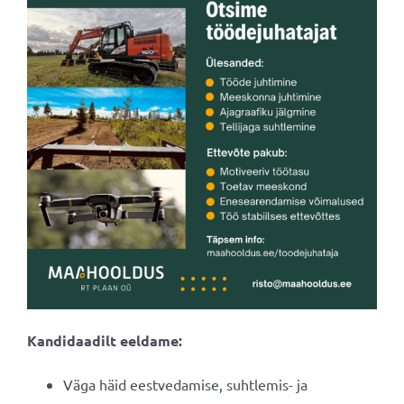
Kandidaadilt eeldame:
Väga häid eestvedamise, suhtlemis- ja